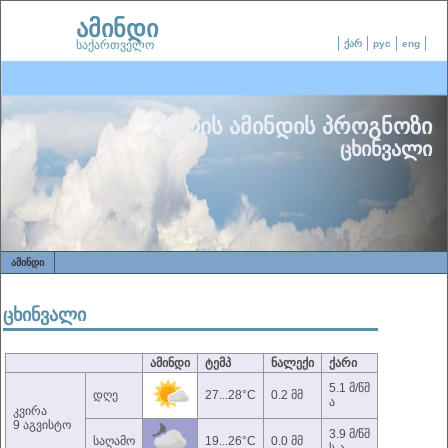
ამინდი
საქართველო
ქარ
рус
eng
7 დღის ამინდის პროგნოზი
ცხინვალი
ᲐᲛᲘᲜᲓᲘ
ცხინვალი
ამინდი
ტემპ
ნალექი
ქარი
5.1 მ/წმ
დღე
27...28°C
0.2 მმ
ა
კვირა
9 აგვისტო
3.9 მ/წმ
საღამო
19...26°C
0.0 მმ