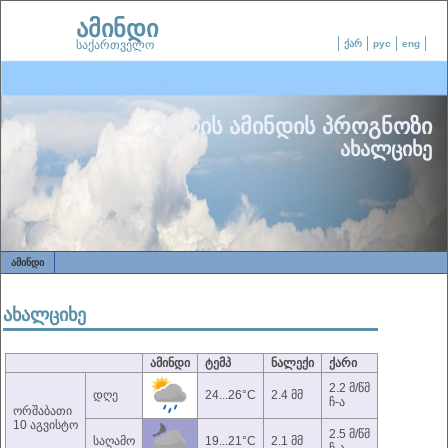
ამინდი
საქართველო
ქარ
рус
eng
7 დღის ამინდის პროგნოზი
ახალციხე
ᲐᲛᲘᲜᲓᲘ
ახალციხე
ამინდი
ტემპ
ნალექი
ქარი
2.2 მ/წმ
დღე
24...26°C
2.4 მმ
ჩ-ა
ორშაბათი
10 აგვისტო
2.5 მ/წმ
საღამო
19...21°C
2.1 მმ