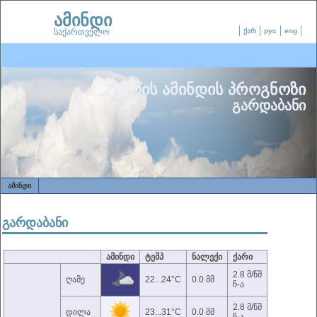
ამინდი
საქართველო
ქარ
рус
eng
7 დღის ამინდის პროგნოზი
გარდაბანი
ᲐᲛᲘᲜᲓᲘ
გარდაბანი
ამინდი
ტემპ
ნალექი
ქარი
2.8 მ/წმ
ღამე
22...24°C
0.0 მმ
ჩ-ა
2.8 მ/წმ
დილა
23...31°C
0.0 მმ