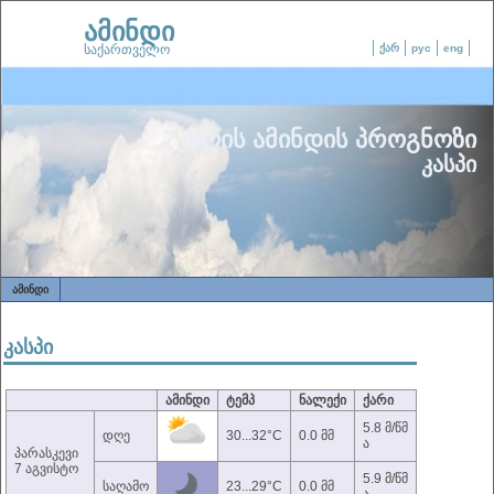
ამინდი
საქართველო
ქარ
рус
eng
7 დღის ამინდის პროგნოზი
კასპი
ᲐᲛᲘᲜᲓᲘ
კასპი
ამინდი
ტემპ
ნალექი
ქარი
5.8 მ/წმ
დღე
30...32°C
0.0 მმ
ა
პარასკევი
7 აგვისტო
5.9 მ/წმ
საღამო
23...29°C
0.0 მმ