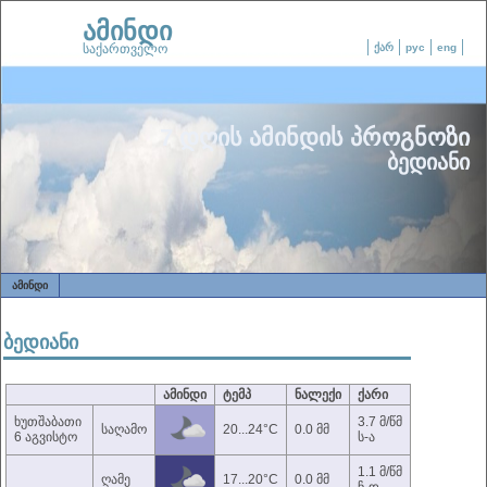
ამინდი
საქართველო
ქარ
рус
eng
7 დღის ამინდის პროგნოზი
ბედიანი
ᲐᲛᲘᲜᲓᲘ
ბედიანი
ამინდი
ტემპ
ნალექი
ქარი
ხუთშაბათი
3.7 მ/წმ
საღამო
20...24°C
0.0 მმ
6 აგვისტო
ს-ა
1.1 მ/წმ
ღამე
17...20°C
0.0 მმ