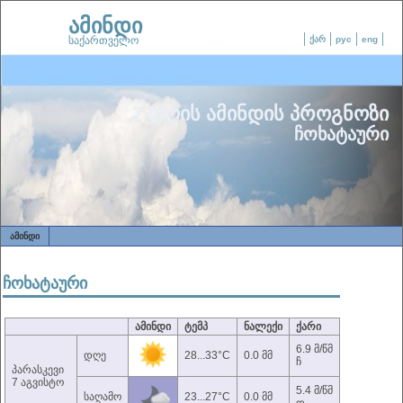
ამინდი
საქართველო
ქარ
рус
eng
7 დღის ამინდის პროგნოზი
ჩოხატაური
ᲐᲛᲘᲜᲓᲘ
ჩოხატაური
ამინდი
ტემპ
ნალექი
ქარი
6.9 მ/წმ
დღე
28...33°C
0.0 მმ
ჩ
პარასკევი
7 აგვისტო
5.4 მ/წმ
საღამო
23...27°C
0.0 მმ