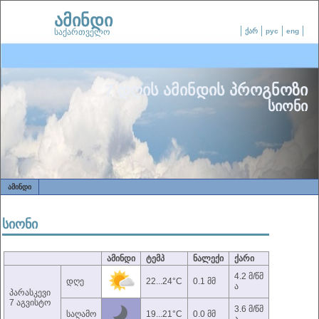
ამინდი
საქართველო
ქარ
рус
eng
7 დღის ამინდის პროგნოზი
სიონი
ᲐᲛᲘᲜᲓᲘ
სიონი
ამინდი
ტემპ
ნალექი
ქარი
4.2 მ/წმ
დღე
22...24°C
0.1 მმ
ა
პარასკევი
7 აგვისტო
3.6 მ/წმ
საღამო
19...21°C
0.0 მმ