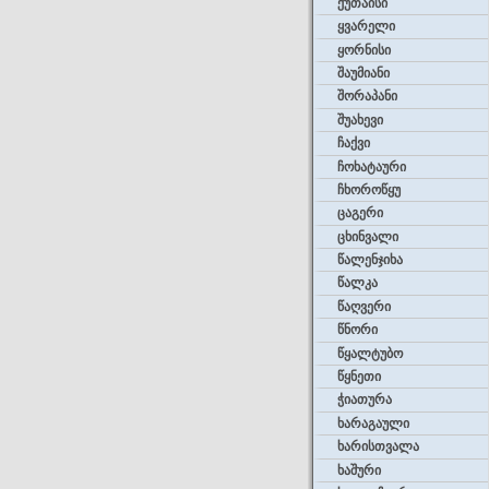
ქუთაისი
ყვარელი
ყორნისი
შაუმიანი
შორაპანი
შუახევი
ჩაქვი
ჩოხატაური
ჩხოროწყუ
ცაგერი
ცხინვალი
წალენჯიხა
წალკა
წაღვერი
წნორი
წყალტუბო
წყნეთი
ჭიათურა
ხარაგაული
ხარისთვალა
ხაშური