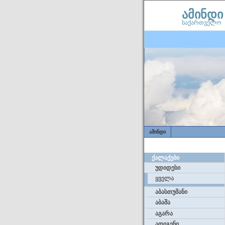
ამინდი
საქართველო
ᲐᲛᲘᲜᲓᲘ
ᲥᲐᲚᲐᲥᲔᲑᲘ
უდიდესი
ყველა
აბასთუმანი
აბაშა
აგარა
ადიგენი