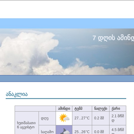
7 დღის ამინ
ანაკლია
ამინდი
ტემპ
ნალექი
ქარი
2.1 მ/წმ
დღე
27...27°C
0.2 მმ
დ
ხუთშაბათი
6 აგვისტო
4.5 მ/წმ
საღამო
25...26°C
0.0 მმ