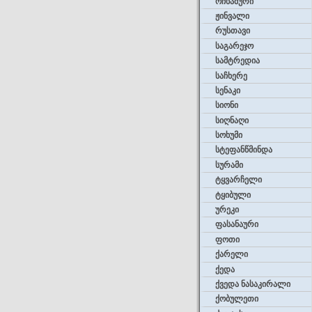
ოჩხამური
ჟინვალი
რუსთავი
საგარეჯო
სამტრედია
საჩხერე
სენაკი
სიონი
სიღნაღი
სოხუმი
სტეფანწმინდა
სურამი
ტყვარჩელი
ტყიბული
ურეკი
ფასანაური
ფოთი
ქარელი
ქედა
ქვედა ნასაკირალი
ქობულეთი