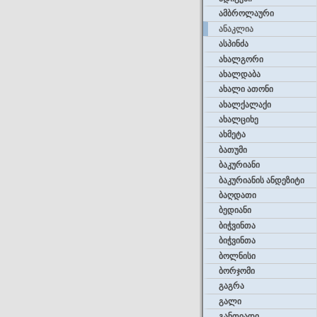
ამბროლაური
ანაკლია
ასპინძა
ახალგორი
ახალდაბა
ახალი ათონი
ახალქალაქი
ახალციხე
ახმეტა
ბათუმი
ბაკურიანი
ბაკურიანის ანდეზიტი
ბაღდათი
ბედიანი
ბიჭვინთა
ბიჭვინთა
ბოლნისი
ბორჯომი
გაგრა
გალი
განთიადი