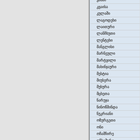
კასპი
კვაისა
კულაში
ლაგოდეხი
ლაითური
ლანჩხუთი
ლენტეხი
მანგლისი
მარნეული
მარტვილი
მახინჯაური
მესტია
მიუსერა
მუხურა
მცხეთა
ნარუჯა
ნინოწმინდა
ნუკრიანი
ოზურგეთი
ონი
ოჩამჩირე