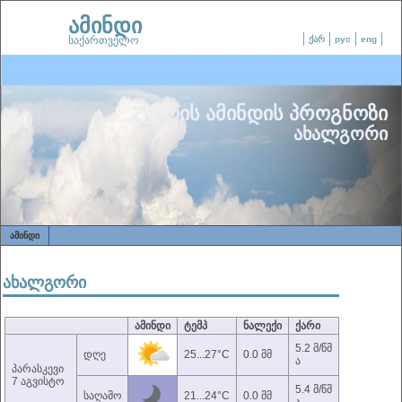
ამინდი
საქართველო
ქარ
рус
eng
7 დღის ამინდის პროგნოზი
ახალგორი
ᲐᲛᲘᲜᲓᲘ
ახალგორი
ამინდი
ტემპ
ნალექი
ქარი
5.2 მ/წმ
დღე
25...27°C
0.0 მმ
ა
პარასკევი
7 აგვისტო
5.4 მ/წმ
საღამო
21...24°C
0.0 მმ