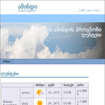
ამინდი
საქართველო
ქარ
рус
eng
7 დღის ამინდის პროგნოზი
ლენტეხი
ᲐᲛᲘᲜᲓᲘ
ლენტეხი
ამინდი
ტემპ
ნალექი
ქარი
2.1 მ/წმ
დილა
14...25°C
0.0 მმ
ჩ
შაბათი
1.7 მ/წმ
დღე
24...26°C
0.0 მმ