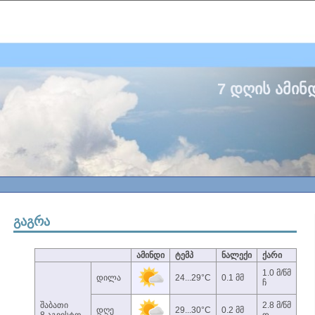
7 დღის ამინ
გაგრა
ამინდი
ტემპ
ნალექი
ქარი
1.0 მ/წმ
დილა
24...29°C
0.1 მმ
ჩ
შაბათი
2.8 მ/წმ
დღე
29...30°C
0.2 მმ