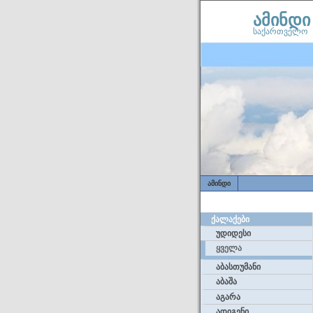
ამინდი
საქართველო
ᲐᲛᲘᲜᲓᲘ
ᲥᲐᲚᲐᲥᲔᲑᲘ
უდიდესი
ყველა
აბასთუმანი
აბაშა
აგარა
ადიგენი