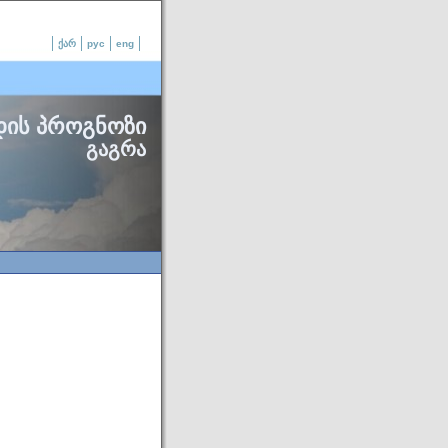
ქარ
рус
eng
დის პროგნოზი
გაგრა