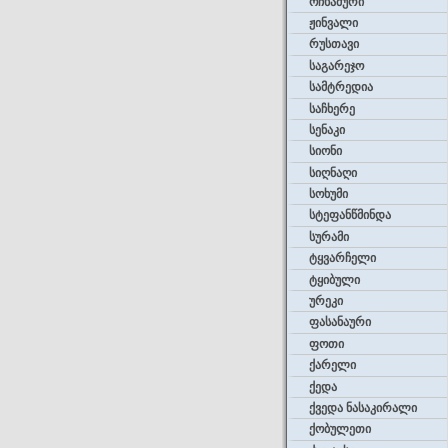
ოჩხამური
ჟინვალი
რუსთავი
საგარეჯო
სამტრედია
საჩხერე
სენაკი
სიონი
სიღნაღი
სოხუმი
სტეფანწმინდა
სურამი
ტყვარჩელი
ტყიბული
ურეკი
ფასანაური
ფოთი
ქარელი
ქედა
ქვედა ნასაკირალი
ქობულეთი