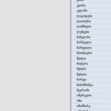
კასპი
კვაისა
კულაში
ლაგოდეხი
ლაითური
ლანჩხუთი
ლენტეხი
მანგლისი
მარნეული
მარტვილი
მახინჯაური
მესტია
მიუსერა
მუხურა
მცხეთა
ნარუჯა
ნინოწმინდა
ნუკრიანი
ოზურგეთი
ონი
ოჩამჩირე