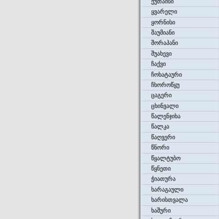
ქუთაისი
ყვარელი
ყორნისი
შაუმიანი
შორაპანი
შუახევი
ჩაქვი
ჩოხატაური
ჩხოროწყუ
ცაგერი
ცხინვალი
წალენჯიხა
წალკა
წაღვერი
წნორი
წყალტუბო
წყნეთი
ჭიათურა
ხარაგაული
ხარისთვალა
ხაშური