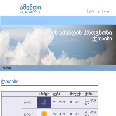
ამინდი
საქართველო
ქარ
рус
eng
7 დღის ამინდის პროგნოზი
ქუთაისი
ᲐᲛᲘᲜᲓᲘ
ქუთაისი
ამინდი
ტემპ
ნალექი
ქარი
1.5 მ/წმ
ღამე
21...22°C
0.0 მმ
ჩ-ა
4.8 მ/წმ
დილა
22...31°C
0.0 მმ