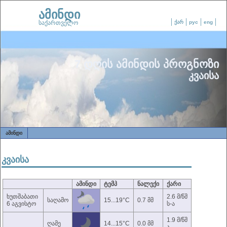
ამინდი
საქართველო
ქარ
рус
eng
7 დღის ამინდის პროგნოზი
კვაისა
ᲐᲛᲘᲜᲓᲘ
კვაისა
ამინდი
ტემპ
ნალექი
ქარი
ხუთშაბათი
2.6 მ/წმ
საღამო
15...19°C
0.7 მმ
6 აგვისტო
ს-ა
1.9 მ/წმ
ღამე
14...15°C
0.0 მმ