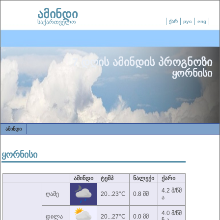
ამინდი
საქართველო
ქარ
рус
eng
7 დღის ამინდის პროგნოზი
ყორნისი
ᲐᲛᲘᲜᲓᲘ
ყორნისი
ამინდი
ტემპ
ნალექი
ქარი
4.2 მ/წმ
ღამე
20...23°C
0.8 მმ
ა
4.0 მ/წმ
დილა
20...27°C
0.0 მმ