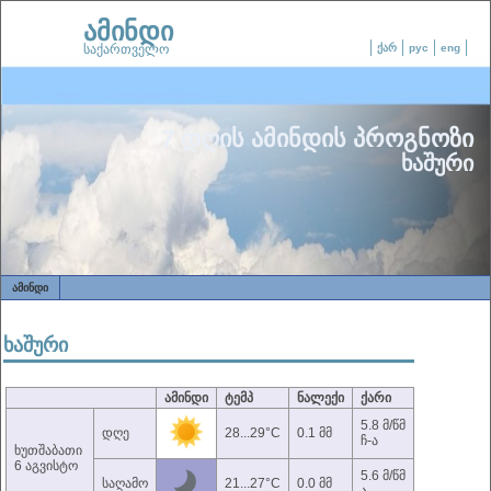
ამინდი
საქართველო
ქარ
рус
eng
7 დღის ამინდის პროგნოზი
ხაშური
ᲐᲛᲘᲜᲓᲘ
ხაშური
ამინდი
ტემპ
ნალექი
ქარი
5.8 მ/წმ
დღე
28...29°C
0.1 მმ
ჩ-ა
ხუთშაბათი
6 აგვისტო
5.6 მ/წმ
საღამო
21...27°C
0.0 მმ