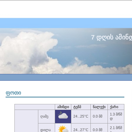
7 დღის ამინ
ფოთი
ამინდი
ტემპ
ნალექი
ქარი
1.3 მ/წმ
ღამე
24...25°C
0.0 მმ
დ
2.1 მ/წმ
დილა
24...27°C
0.0 მმ