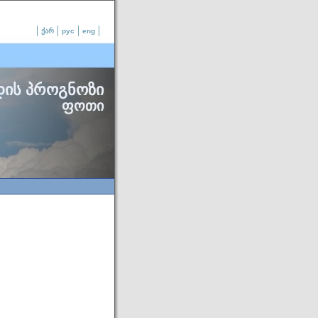
ქარ
рус
eng
დის პროგნოზი
ფოთი