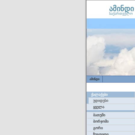
ამინდი
საქართველო
ᲐᲛᲘᲜᲓᲘ
ᲥᲐᲚᲐᲥᲔᲑᲘ
უდიდესი
ყველა
ბათუმი
ბორჯომი
გორი
ზუგდიდი