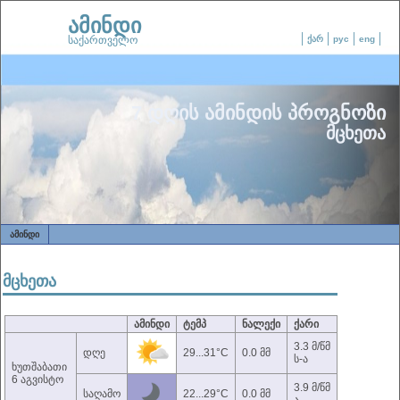
ამინდი
საქართველო
ქარ
рус
eng
7 დღის ამინდის პროგნოზი
მცხეთა
ᲐᲛᲘᲜᲓᲘ
მცხეთა
ამინდი
ტემპ
ნალექი
ქარი
3.3 მ/წმ
დღე
29...31°C
0.0 მმ
ს-ა
ხუთშაბათი
6 აგვისტო
3.9 მ/წმ
საღამო
22...29°C
0.0 მმ