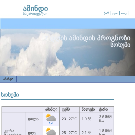
ამინდი
საქართველო
ქარ
рус
eng
7 დღის ამინდის პროგნოზი
სოხუმი
ᲐᲛᲘᲜᲓᲘ
სოხუმი
ამინდი
ტემპ
ნალექი
ქარი
3.8 მ/წმ
დილა
23...27°C
1.9 მმ
ჩ-ა
კვირა
1.8 მ/წმ
დღე
25...27°C
2.1 მმ