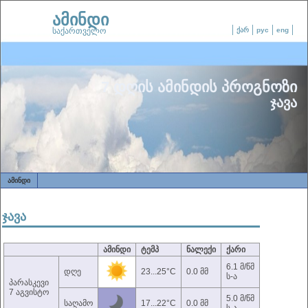
ამინდი
საქართველო
ქარ
рус
eng
7 დღის ამინდის პროგნოზი
ჯავა
ᲐᲛᲘᲜᲓᲘ
ჯავა
ამინდი
ტემპ
ნალექი
ქარი
6.1 მ/წმ
დღე
23...25°C
0.0 მმ
ს-ა
პარასკევი
7 აგვისტო
5.0 მ/წმ
საღამო
17...22°C
0.0 მმ