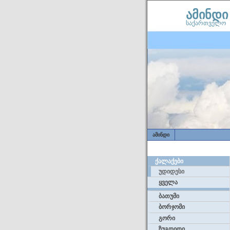
ამინდი
საქართველო
ᲐᲛᲘᲜᲓᲘ
ᲥᲐᲚᲐᲥᲔᲑᲘ
უდიდესი
ყველა
ბათუმი
ბორჯომი
გორი
ზუგდიდი