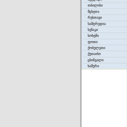
თბილისი
მცხეთა
რუსთავი
სამტრედია
სენაკი
სოხუმი
ფოთი
ქობულეთი
ქუთაისი
ცხინვალი
ხაშური