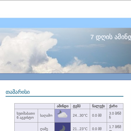
7 დღის ამინ
თამარისი
ამინდი
ტემპ
ნალექი
ქარი
ხუთშაბათი
3.0 მ/წმ
საღამო
24...30°C
0.0 მმ
6 აგვისტო
ჩ
1.7 მ/წმ
ღამე
21...23°C
0.0 მმ