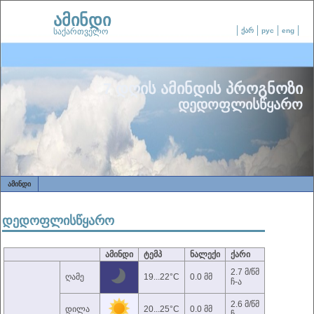
ამინდი
საქართველო
ქარ
рус
eng
7 დღის ამინდის პროგნოზი
დედოფლისწყარო
ᲐᲛᲘᲜᲓᲘ
დედოფლისწყარო
ამინდი
ტემპ
ნალექი
ქარი
2.7 მ/წმ
ღამე
19...22°C
0.0 მმ
ჩ-ა
2.6 მ/წმ
დილა
20...25°C
0.0 მმ