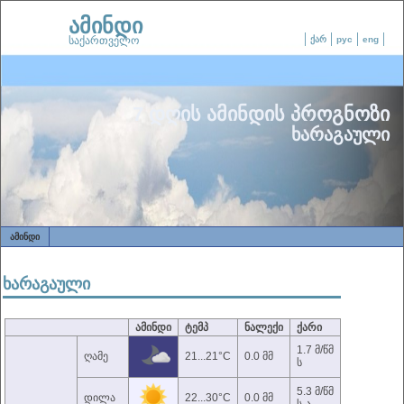
ამინდი
საქართველო
ქარ
рус
eng
7 დღის ამინდის პროგნოზი
ხარაგაული
ᲐᲛᲘᲜᲓᲘ
ხარაგაული
ამინდი
ტემპ
ნალექი
ქარი
1.7 მ/წმ
ღამე
21...21°C
0.0 მმ
ს
5.3 მ/წმ
დილა
22...30°C
0.0 მმ