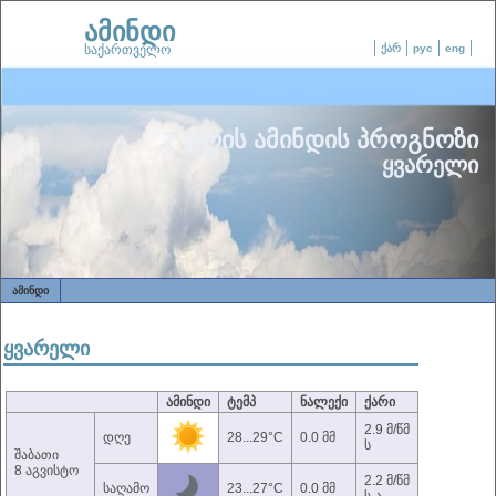
ამინდი
საქართველო
ქარ
рус
eng
7 დღის ამინდის პროგნოზი
ყვარელი
ᲐᲛᲘᲜᲓᲘ
ყვარელი
ამინდი
ტემპ
ნალექი
ქარი
2.9 მ/წმ
დღე
28...29°C
0.0 მმ
ს
შაბათი
8 აგვისტო
2.2 მ/წმ
საღამო
23...27°C
0.0 მმ