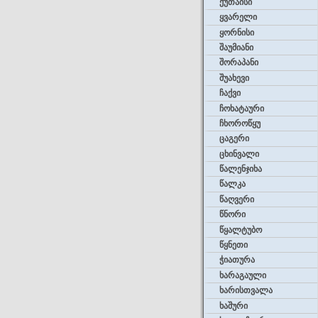
ქუთაისი
ყვარელი
ყორნისი
შაუმიანი
შორაპანი
შუახევი
ჩაქვი
ჩოხატაური
ჩხოროწყუ
ცაგერი
ცხინვალი
წალენჯიხა
წალკა
წაღვერი
წნორი
წყალტუბო
წყნეთი
ჭიათურა
ხარაგაული
ხარისთვალა
ხაშური