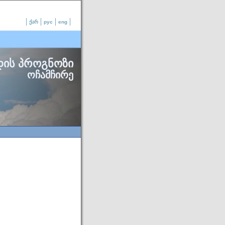
ქარ
рус
eng
დის პროგნოზი
ოჩამჩირე