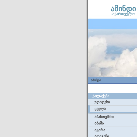
ამინდი
საქართველო
ᲐᲛᲘᲜᲓᲘ
ᲥᲐᲚᲐᲥᲔᲑᲘ
უდიდესი
ყველა
აბასთუმანი
აბაშა
აგარა
ადიგენი