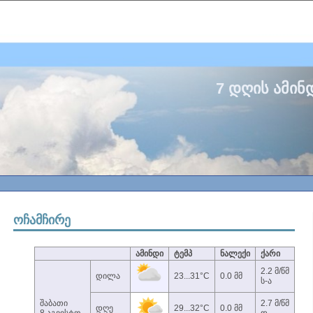
7 დღის ამინ
ოჩამჩირე
ამინდი
ტემპ
ნალექი
ქარი
2.2 მ/წმ
დილა
23...31°C
0.0 მმ
ს-ა
შაბათი
2.7 მ/წმ
დღე
29...32°C
0.0 მმ