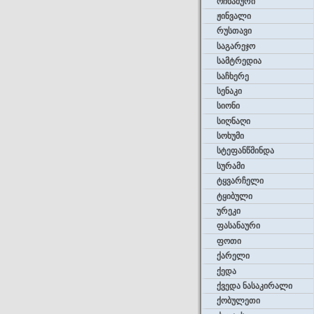
ოჩხამური
ჟინვალი
რუსთავი
საგარეჯო
სამტრედია
საჩხერე
სენაკი
სიონი
სიღნაღი
სოხუმი
სტეფანწმინდა
სურამი
ტყვარჩელი
ტყიბული
ურეკი
ფასანაური
ფოთი
ქარელი
ქედა
ქვედა ნასაკირალი
ქობულეთი