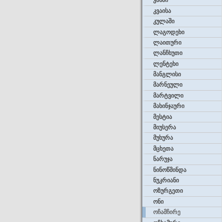
კასპი
კვაისა
კულაში
ლაგოდეხი
ლაითური
ლანჩხუთი
ლენტეხი
მანგლისი
მარნეული
მარტვილი
მახინჯაური
მესტია
მიუსერა
მუხურა
მცხეთა
ნარუჯა
ნინოწმინდა
ნუკრიანი
ოზურგეთი
ონი
ოჩამჩირე