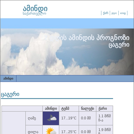
ამინდი
საქართველო
ქარ
рус
eng
7 დღის ამინდის პროგნოზი
ცაგერი
ᲐᲛᲘᲜᲓᲘ
ცაგერი
ამინდი
ტემპ
ნალექი
ქარი
1.1 მ/წმ
ღამე
17...19°C
0.0 მმ
ჩ-ა
1.9 მ/წმ
დილა
17...25°C
0.0 მმ